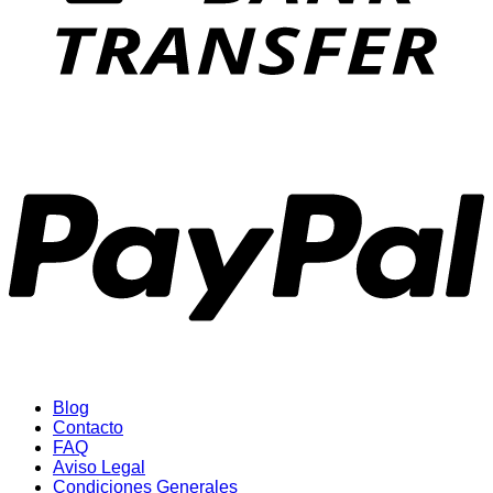
P
Blog
Contacto
FAQ
Aviso Legal
Condiciones Generales