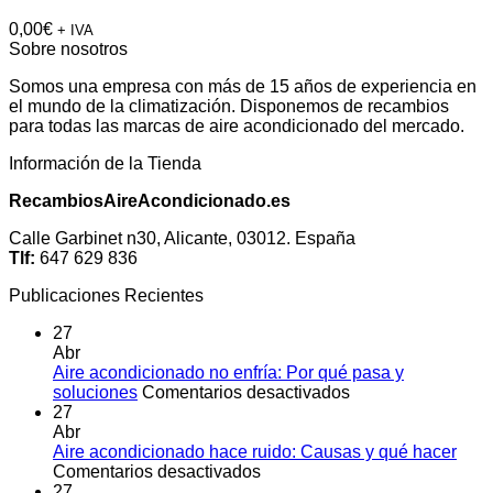
0,00
€
+ IVA
Sobre nosotros
Somos una empresa con más de 15 años de experiencia en
el mundo de la climatización. Disponemos de recambios
para todas las marcas de aire acondicionado del mercado.
Información de la Tienda
RecambiosAireAcondicionado.es
Calle Garbinet n30, Alicante, 03012. España
Tlf:
647 629 836
Publicaciones Recientes
27
Abr
Aire acondicionado no enfría: Por qué pasa y
en
soluciones
Comentarios desactivados
Aire
27
acondicionado
Abr
no
Aire acondicionado hace ruido: Causas y qué hacer
en
enfría:
Comentarios desactivados
Aire
Por
27