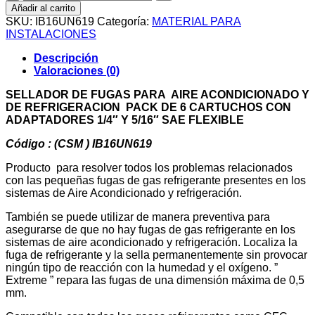
Fugas
Añadir al carrito
Standard
SKU:
IB16UN619
Categoría:
MATERIAL PARA
Climatizador
INSTALACIONES
6
Dosis
Descripción
12ml
Valoraciones (0)
cantidad
SELLADOR DE FUGAS PARA AIRE ACONDICIONADO Y
DE REFRIGERACION PACK DE 6 CARTUCHOS CON
ADAPTADORES 1/4″ Y 5/16″ SAE FLEXIBLE
Código : (CSM ) IB16UN619
Producto para resolver todos los problemas relacionados
con las pequeñas fugas de gas refrigerante presentes en los
sistemas de Aire Acondicionado y refrigeración.
También se puede utilizar de manera preventiva para
asegurarse de que no hay fugas de gas refrigerante en los
sistemas de aire acondicionado y refrigeración. Localiza la
fuga de refrigerante y la sella permanentemente sin provocar
ningún tipo de reacción con la humedad y el oxígeno. ”
Extreme ” repara las fugas de una dimensión máxima de 0,5
mm.