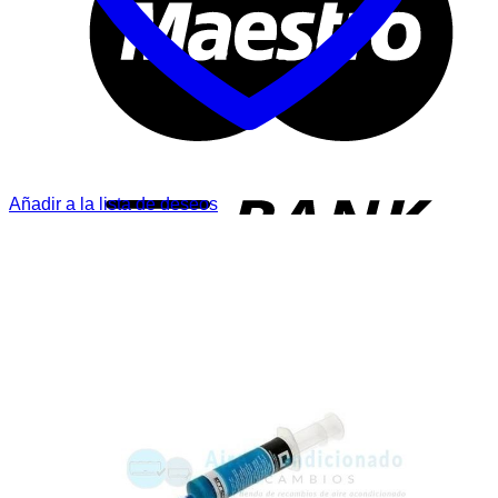
T
Añadir a la lista de deseos
P