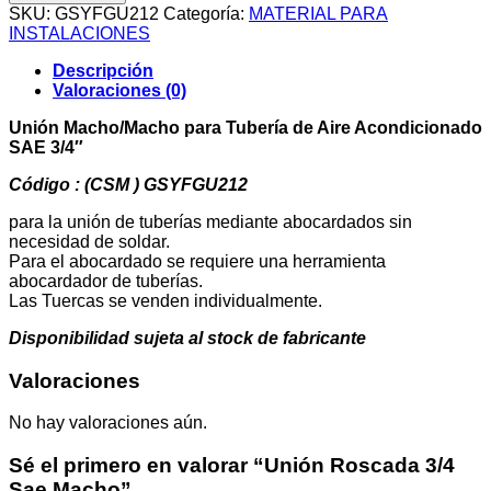
3/4
SKU:
GSYFGU212
Categoría:
MATERIAL PARA
Sae
INSTALACIONES
Macho
cantidad
Descripción
Valoraciones (0)
Unión Macho/Macho para Tubería de Aire Acondicionado
SAE 3/4″
Código : (CSM ) GSYFGU212
para la unión de tuberías mediante abocardados sin
necesidad de soldar.
Para el abocardado se requiere una herramienta
abocardador de tuberías.
Las Tuercas se venden individualmente.
Disponibilidad sujeta al stock de fabricante
Valoraciones
No hay valoraciones aún.
Sé el primero en valorar “Unión Roscada 3/4
Sae Macho”