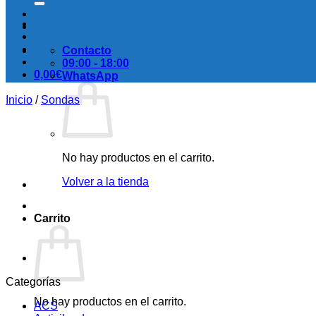
Contacto
09:00 - 18:00
0,00
€
WhatsApp
Inicio
/
Sondas
No hay productos en el carrito.
Volver a la tienda
Carrito
Categorías
No hay productos en el carrito.
ACS