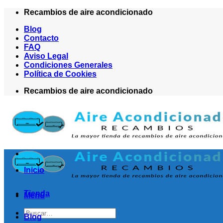
Saltar
Recambios de aire acondicionado
al
Blog
contenido
Contacto
FAQ
Aviso Legal
Condiciones Generales
Política de Cookies
Recambios de aire acondicionado
Inicio
Tienda
Menú
Buscar
Blog
por: