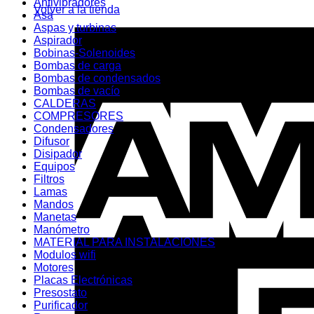
Antivibradores
Volver a la tienda
Asa
Aspas y turbinas
Aspirador
Bobinas-Solenoides
Bombas de carga
Bombas de condensados
Bombas de vacío
CALDERAS
COMPRESORES
Condensadores
Difusor
Disipador
Equipos
Filtros
Lamas
Mandos
Manetas
Manómetro
MATERIAL PARA INSTALACIONES
Modulos wifi
Motores
Placas Electrónicas
Presostato
Purificador