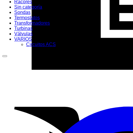
Racores
Sin categoría
Sondas
Termostatos
Transformadores
Turbinas
Válvulas
VARIOS
Circuitos ACS