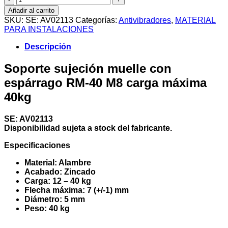
sujeción
Añadir al carrito
muelle
SKU:
SE: AV02113
Categorías:
Antivibradores
,
MATERIAL
con
PARA INSTALACIONES
espárrago
RM-
Descripción
40
M8
Soporte sujeción muelle con
carga
espárrago RM-40 M8 carga máxima
máxima
40kg
40kg
cantidad
SE: AV02113
Disponibilidad sujeta a stock del fabricante.
Especificaciones
Material: Alambre
Acabado: Zincado
Carga: 12 – 40 kg
Flecha máxima: 7 (+/-1) mm
Diámetro: 5 mm
Peso: 40 kg