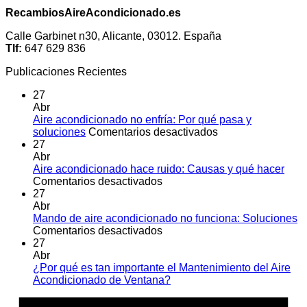
RecambiosAireAcondicionado.es
Calle Garbinet n30, Alicante, 03012. España
Tlf:
647 629 836
Publicaciones Recientes
27
Abr
Aire acondicionado no enfría: Por qué pasa y
en
soluciones
Comentarios desactivados
Aire
27
acondicionado
Abr
no
Aire acondicionado hace ruido: Causas y qué hacer
en
enfría:
Comentarios desactivados
Aire
Por
27
acondicionado
qué
Abr
hace
pasa
Mando de aire acondicionado no funciona: Soluciones
ruido:
en
y
Comentarios desactivados
Causas
Mando
soluciones
27
y
de
Abr
qué
aire
¿Por qué es tan importante el Mantenimiento del Aire
hacer
acondicionado
No
Acondicionado de Ventana?
no
hay
A
funciona:
comentarios