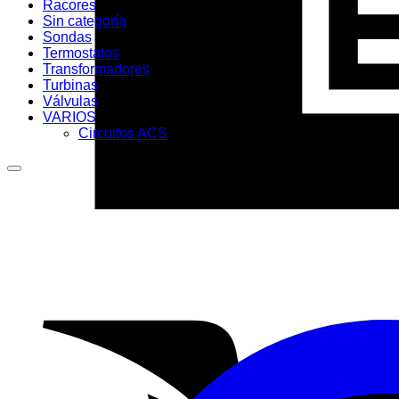
Racores
Sin categoría
Sondas
Termostatos
Transformadores
Turbinas
Válvulas
VARIOS
Circuitos ACS