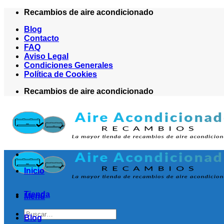
Saltar
Recambios de aire acondicionado
al
Blog
contenido
Contacto
FAQ
Aviso Legal
Condiciones Generales
Política de Cookies
Recambios de aire acondicionado
Inicio
Tienda
Menú
Buscar
Blog
por: