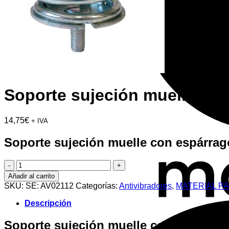
Soporte sujeción muelle co
14,75
€
+ IVA
Soporte sujeción muelle con espárra
Soporte
sujeción
Añadir al carrito
muelle
SKU:
SE: AV02112
Categorías:
Antivibradores
,
MATERIAL P
con
espárrago
Descripción
RM-
30
Soporte sujeción muelle con espárra
M8