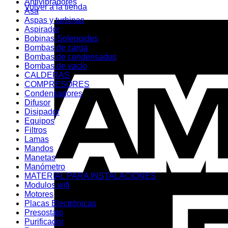
Antivibradores
Volver a la tienda
Asa
Aspas y turbinas
Aspirador
Bobinas-Solenoides
Bombas de carga
Bombas de condensados
Bombas de vacío
CALDERAS
COMPRESORES
Condensadores
Difusor
Disipador
Equipos
Filtros
Lamas
Mandos
Manetas
Manómetro
MATERIAL PARA INSTALACIONES
Modulos wifi
Motores
Placas Electrónicas
Presostato
Purificador