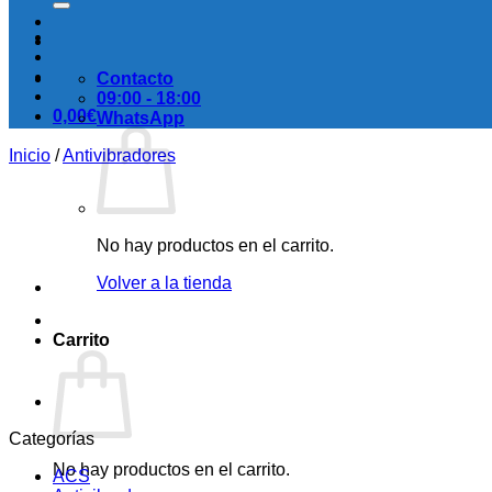
Contacto
09:00 - 18:00
0,00
€
WhatsApp
Inicio
/
Antivibradores
No hay productos en el carrito.
Volver a la tienda
Carrito
Categorías
No hay productos en el carrito.
ACS