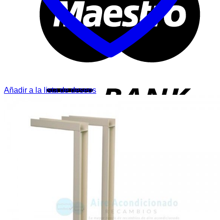
T
Añadir a la lista de deseos
P