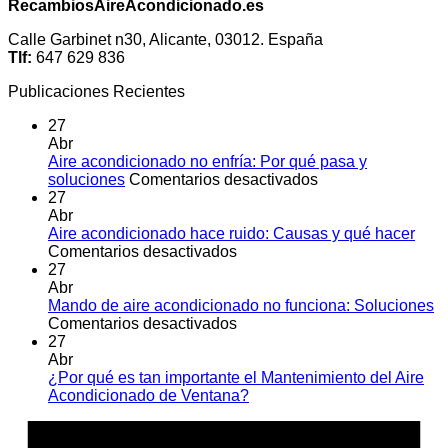
RecambiosAireAcondicionado.es
Calle Garbinet n30, Alicante, 03012. España
Tlf:
647 629 836
Publicaciones Recientes
27
Abr
Aire acondicionado no enfría: Por qué pasa y
en
soluciones
Comentarios desactivados
Aire
27
acondicionado
Abr
no
Aire acondicionado hace ruido: Causas y qué hacer
en
enfría:
Comentarios desactivados
Aire
Por
27
acondicionado
qué
Abr
hace
pasa
Mando de aire acondicionado no funciona: Soluciones
ruido:
en
y
Comentarios desactivados
Causas
Mando
soluciones
27
y
de
Abr
qué
aire
¿Por qué es tan importante el Mantenimiento del Aire
hacer
acondicionado
No
Acondicionado de Ventana?
no
hay
A
funciona:
comentarios
E
en