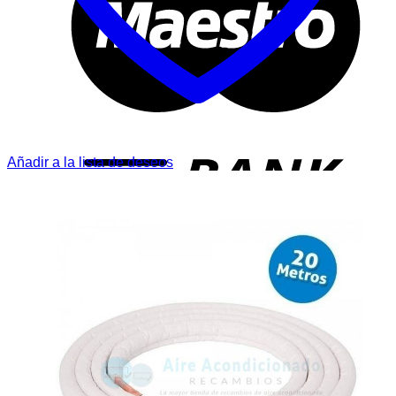
T
Añadir a la lista de deseos
P