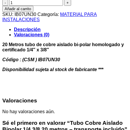
Tubo
Cobre
Añadir al carrito
Aislado
SKU:
IB07UN30
Categoría:
MATERIAL PARA
Bipolar
INSTALACIONES
1/4
3/8
Descripción
20
Valoraciones (0)
metros
-
20 Metros tubo de cobre aislado bi-polar homologado y
transporte
certificado 1/4″ x 3/8″
incluido
cantidad
Código : (CSM ) IB07UN30
Disponibilidad sujeta al stock de fabricante ***
Valoraciones
No hay valoraciones aún.
Sé el primero en valorar “Tubo Cobre Aislado
Bipolar 1/4 3/8 20 metros – transporte incluido”