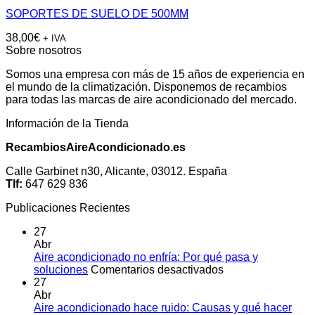
SOPORTES DE SUELO DE 500MM
38,00
€
+ IVA
Sobre nosotros
Somos una empresa con más de 15 años de experiencia en
el mundo de la climatización. Disponemos de recambios
para todas las marcas de aire acondicionado del mercado.
Información de la Tienda
RecambiosAireAcondicionado.es
Calle Garbinet n30, Alicante, 03012. España
Tlf:
647 629 836
Publicaciones Recientes
27
Abr
Aire acondicionado no enfría: Por qué pasa y
en
soluciones
Comentarios desactivados
Aire
27
acondicionado
Abr
no
Aire acondicionado hace ruido: Causas y qué hacer