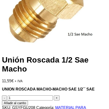
Unión Roscada 1/2 Sae
Macho
11,55
€
+ IVA
UNION ROSCADA MACHO-MACHO SAE 1/2´´ SAE
Unión
Roscada
Añadir al carrito
1/2
SKU:
GSYFGU208
Categoría:
MATERIAL PARA