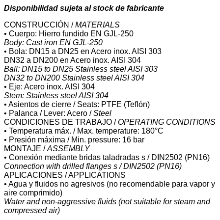
Disponibilidad sujeta al stock de fabricante
CONSTRUCCIÓN /
MATERIALS
• Cuerpo: Hierro fundido EN GJL-250
Body: Cast iron EN GJL-250
• Bola: DN15 a DN25 en Acero inox. AISI 303
DN32 a DN200 en Acero inox. AISI 304
Ball: DN15 to DN25 Stainless steel AISI 303
DN32 to DN200 Stainless steel AISI 304
• Eje: Acero inox. AISI 304
Stem: Stainless steel AISI 304
• Asientos de cierre / Seats: PTFE (Teflón)
• Palanca / Lever: Acero /
Steel
CONDICIONES DE TRABAJO /
OPERATING CONDITIONS
• Temperatura máx. / Max. temperature: 180°C
• Presión máxima / Min. pressure: 16 bar
MONTAJE /
ASSEMBLY
• Conexión mediante bridas taladradas s / DIN2502 (PN16)
Connection with drilled flanges s / DIN2502 (PN16)
APLICACIONES / APPLICATIONS
• Agua y fluidos no agresivos (no recomendable para vapor y
aire comprimido)
Water and non-aggressive fluids (not suitable for steam and
compressed air)