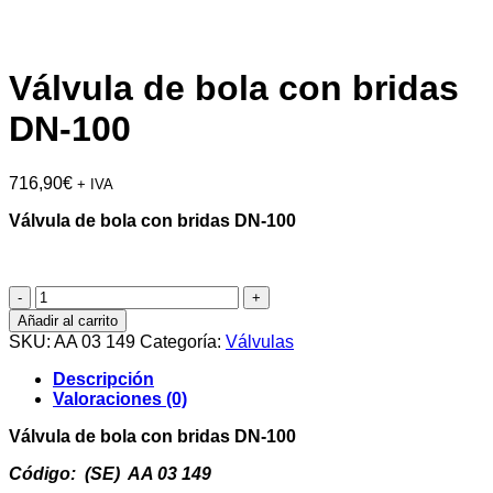
Válvula de bola con bridas
DN-100
716,90
€
+ IVA
Válvula de bola con bridas DN-100
Válvula
de
Añadir al carrito
bola
SKU:
AA 03 149
Categoría:
Válvulas
con
bridas
Descripción
DN-
Valoraciones (0)
100
cantidad
Válvula de bola con bridas DN-100
Código: (SE) AA 03 149