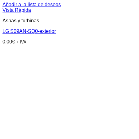
Añadir a la lista de deseos
Vista Rápida
Aspas y turbinas
LG S09AN-SQ0-exterior
0,00
€
+ IVA