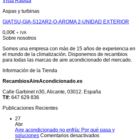
Vista Rápida
Aspas y turbinas
GIATSU-GIA-S12AR2-O-AROMA 2-UNIDAD EXTERIOR
0,00
€
+ IVA
Sobre nosotros
Somos una empresa con más de 15 años de experiencia en
el mundo de la climatización. Disponemos de recambios
para todas las marcas de aire acondicionado del mercado.
Información de la Tienda
RecambiosAireAcondicionado.es
Calle Garbinet n30, Alicante, 03012. España
Tlf:
647 629 836
Publicaciones Recientes
27
Abr
Aire acondicionado no enfría: Por qué pasa y
en
soluciones
Comentarios desactivados