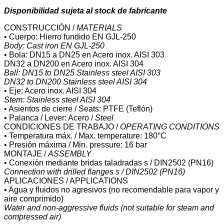
Disponibilidad sujeta al stock de fabricante
CONSTRUCCIÓN /
MATERIALS
• Cuerpo: Hierro fundido EN GJL-250
Body: Cast iron EN GJL-250
• Bola: DN15 a DN25 en Acero inox. AISI 303
DN32 a DN200 en Acero inox. AISI 304
Ball: DN15 to DN25 Stainless steel AISI 303
DN32 to DN200 Stainless steel AISI 304
• Eje: Acero inox. AISI 304
Stem: Stainless steel AISI 304
• Asientos de cierre / Seats: PTFE (Teflón)
• Palanca / Lever: Acero /
Steel
CONDICIONES DE TRABAJO /
OPERATING CONDITIONS
• Temperatura máx. / Max. temperature: 180°C
• Presión máxima / Min. pressure: 16 bar
MONTAJE /
ASSEMBLY
• Conexión mediante bridas taladradas s / DIN2502 (PN16)
Connection with drilled flanges s / DIN2502 (PN16)
APLICACIONES / APPLICATIONS
• Agua y fluidos no agresivos (no recomendable para vapor y
aire comprimido)
Water and non-aggressive fluids (not suitable for steam and
compressed air)