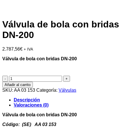
Válvula de bola con bridas
DN-200
2.787,56
€
+ IVA
Válvula de bola con bridas DN-200
Válvula
de
Añadir al carrito
bola
SKU:
AA 03 153
Categoría:
Válvulas
con
bridas
Descripción
DN-
Valoraciones (0)
200
cantidad
Válvula de bola con bridas DN-200
Código: (SE) AA 03 153