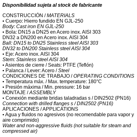
Disponibilidad sujeta al stock de fabricante
CONSTRUCCIÓN /
MATERIALS
• Cuerpo: Hierro fundido EN GJL-250
Body: Cast iron EN GJL-250
• Bola: DN15 a DN25 en Acero inox. AISI 303
DN32 a DN200 en Acero inox. AISI 304
Ball: DN15 to DN25 Stainless steel AISI 303
DN32 to DN200 Stainless steel AISI 304
• Eje: Acero inox. AISI 304
Stem: Stainless steel AISI 304
• Asientos de cierre / Seats: PTFE (Teflón)
• Palanca / Lever: Acero /
Steel
CONDICIONES DE TRABAJO /
OPERATING CONDITIONS
• Temperatura máx. / Max. temperature: 180°C
• Presión máxima / Min. pressure: 16 bar
MONTAJE /
ASSEMBLY
• Conexión mediante bridas taladradas s / DIN2502 (PN16)
Connection with drilled flanges s / DIN2502 (PN16)
APLICACIONES / APPLICATIONS
• Agua y fluidos no agresivos (no recomendable para vapor y
aire comprimido)
Water and non-aggressive fluids (not suitable for steam and
compressed air)