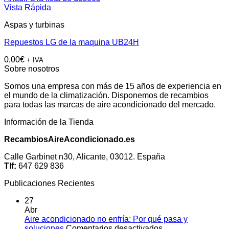
Vista Rápida
Aspas y turbinas
Repuestos LG de la maquina UB24H
0,00
€
+ IVA
Sobre nosotros
Somos una empresa con más de 15 años de experiencia en
el mundo de la climatización. Disponemos de recambios
para todas las marcas de aire acondicionado del mercado.
Información de la Tienda
RecambiosAireAcondicionado.es
Calle Garbinet n30, Alicante, 03012. España
Tlf:
647 629 836
Publicaciones Recientes
27
Abr
Aire acondicionado no enfría: Por qué pasa y
en
soluciones
Comentarios desactivados