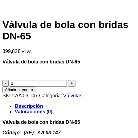
Válvula de bola con bridas
DN-65
399,82
€
+ IVA
Válvula de bola con bridas DN-65
Válvula
de
Añadir al carrito
bola
SKU:
AA 03 147
Categoría:
Válvulas
con
bridas
Descripción
DN-
Valoraciones (0)
65
cantidad
Válvula de bola con bridas DN-65
Código: (SE) AA 03 147