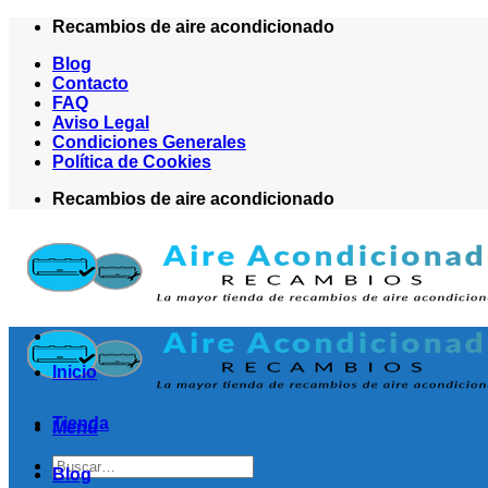
Saltar
Recambios de aire acondicionado
al
Blog
contenido
Contacto
FAQ
Aviso Legal
Condiciones Generales
Política de Cookies
Recambios de aire acondicionado
Inicio
Tienda
Menú
Buscar
Blog
por: