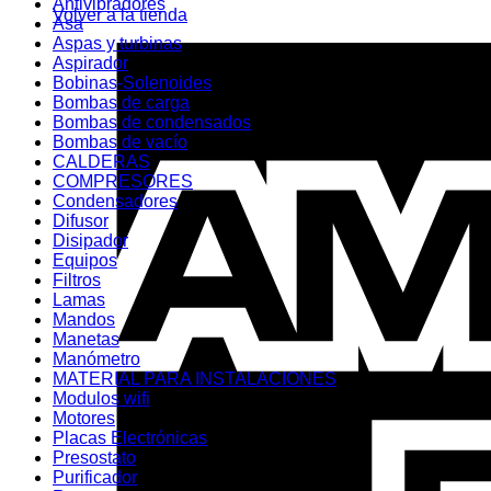
Antivibradores
Volver a la tienda
Asa
Aspas y turbinas
Aspirador
Bobinas-Solenoides
Bombas de carga
Bombas de condensados
Bombas de vacío
CALDERAS
COMPRESORES
Condensadores
Difusor
Disipador
Equipos
Filtros
Lamas
Mandos
Manetas
Manómetro
MATERIAL PARA INSTALACIONES
Modulos wifi
Motores
Placas Electrónicas
Presostato
Purificador