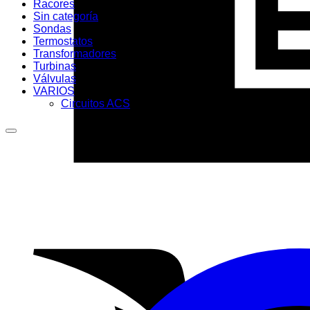
Racores
Sin categoría
Sondas
Termostatos
Transformadores
Turbinas
Válvulas
VARIOS
Circuitos ACS