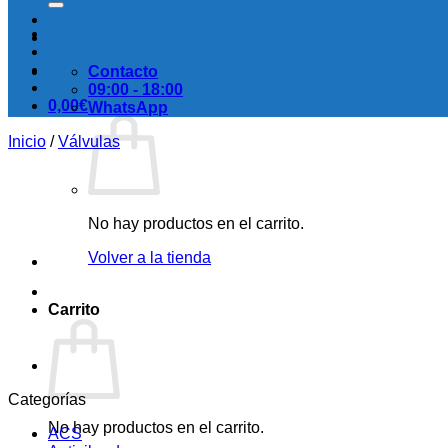
Contacto
09:00 - 18:00
0,00
€
WhatsApp
Inicio
/
Válvulas
No hay productos en el carrito.
Volver a la tienda
Carrito
Categorías
No hay productos en el carrito.
ACS