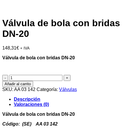
Válvula de bola con bridas
DN-20
148,31
€
+ IVA
Válvula de bola con bridas DN-20
Válvula
de
Añadir al carrito
bola
SKU:
AA 03 142
Categoría:
Válvulas
con
bridas
Descripción
DN-
Valoraciones (0)
20
cantidad
Válvula de bola con bridas DN-20
Código: (SE) AA 03 142