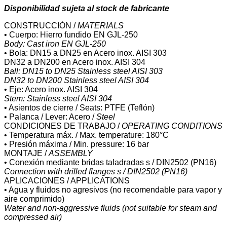
Disponibilidad sujeta al stock de fabricante
CONSTRUCCIÓN /
MATERIALS
• Cuerpo: Hierro fundido EN GJL-250
Body: Cast iron EN GJL-250
• Bola: DN15 a DN25 en Acero inox. AISI 303
DN32 a DN200 en Acero inox. AISI 304
Ball: DN15 to DN25 Stainless steel AISI 303
DN32 to DN200 Stainless steel AISI 304
• Eje: Acero inox. AISI 304
Stem: Stainless steel AISI 304
• Asientos de cierre / Seats: PTFE (Teflón)
• Palanca / Lever: Acero /
Steel
CONDICIONES DE TRABAJO /
OPERATING CONDITIONS
• Temperatura máx. / Max. temperature: 180°C
• Presión máxima / Min. pressure: 16 bar
MONTAJE /
ASSEMBLY
• Conexión mediante bridas taladradas s / DIN2502 (PN16)
Connection with drilled flanges s / DIN2502 (PN16)
APLICACIONES / APPLICATIONS
• Agua y fluidos no agresivos (no recomendable para vapor y
aire comprimido)
Water and non-aggressive fluids (not suitable for steam and
compressed air)