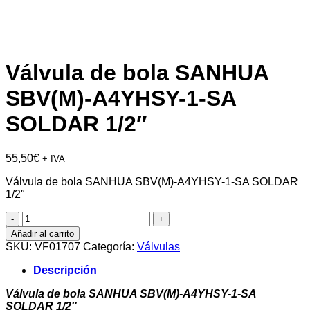
Válvula de bola SANHUA
SBV(M)-A4YHSY-1-SA
SOLDAR 1/2″
55,50
€
+ IVA
Válvula de bola SANHUA SBV(M)-A4YHSY-1-SA SOLDAR
1/2″
Válvula
de
Añadir al carrito
bola
SKU:
VF01707
Categoría:
Válvulas
SANHUA
SBV(M)-
Descripción
A4YHSY-
1-
Válvula de bola SANHUA SBV(M)-A4YHSY-1-SA
SA
SOLDAR 1/2″