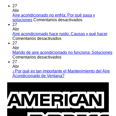
27
Abr
Aire acondicionado no enfría: Por qué pasa y
en
soluciones
Comentarios desactivados
Aire
27
acondicionado
Abr
no
Aire acondicionado hace ruido: Causas y qué hacer
en
enfría:
Comentarios desactivados
Aire
Por
27
acondicionado
qué
Abr
hace
pasa
Mando de aire acondicionado no funciona: Soluciones
ruido:
en
y
Comentarios desactivados
Causas
Mando
soluciones
27
y
de
Abr
qué
aire
¿Por qué es tan importante el Mantenimiento del Aire
hacer
acondicionado
No
Acondicionado de Ventana?
no
hay
A
funciona:
comentarios
E
en
Soluciones
¿Por
qué
es
tan
importante