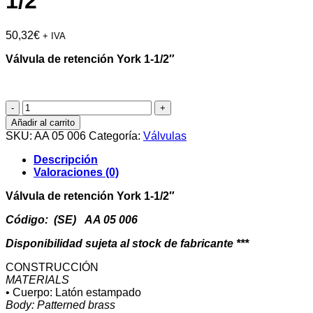
1/2″
50,32
€
+ IVA
Válvula de retención York 1-1/2″
Válvula
de
Añadir al carrito
retención
SKU:
AA 05 006
Categoría:
Válvulas
York
1-
Descripción
1/2"
Valoraciones (0)
cantidad
Válvula de retención York 1-1/2″
Código: (SE) AA 05 006
Disponibilidad sujeta al stock de fabricante ***
CONSTRUCCIÓN
MATERIALS
• Cuerpo: Latón estampado
Body: Patterned brass