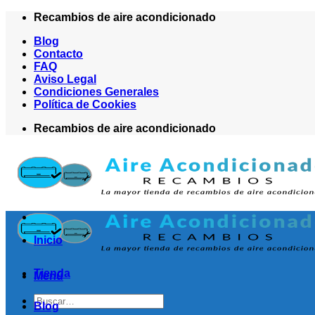
Saltar
Recambios de aire acondicionado
al
Blog
contenido
Contacto
FAQ
Aviso Legal
Condiciones Generales
Política de Cookies
Recambios de aire acondicionado
Inicio
Tienda
Menú
Buscar
Blog
por: