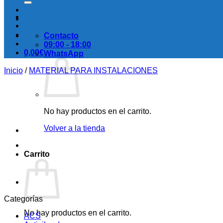
Contacto
09:00 - 18:00
0,00
€
WhatsApp
Inicio
/
MATERIAL PARA INSTALACIONES
No hay productos en el carrito.
Volver a la tienda
Carrito
Categorías
No hay productos en el carrito.
ACS