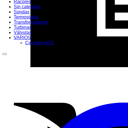
Racores
Sin categoría
Sondas
Termostatos
Transformadores
Turbinas
Válvulas
VARIOS
Circuitos ACS