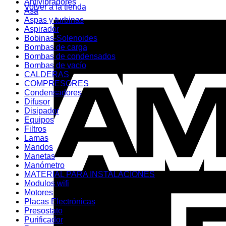
Antivibradores
Volver a la tienda
Asa
Aspas y turbinas
Aspirador
Bobinas-Solenoides
Bombas de carga
Bombas de condensados
Bombas de vacío
CALDERAS
COMPRESORES
Condensadores
Difusor
Disipador
Equipos
Filtros
Lamas
Mandos
Manetas
Manómetro
MATERIAL PARA INSTALACIONES
Modulos wifi
Motores
Placas Electrónicas
Presostato
Purificador