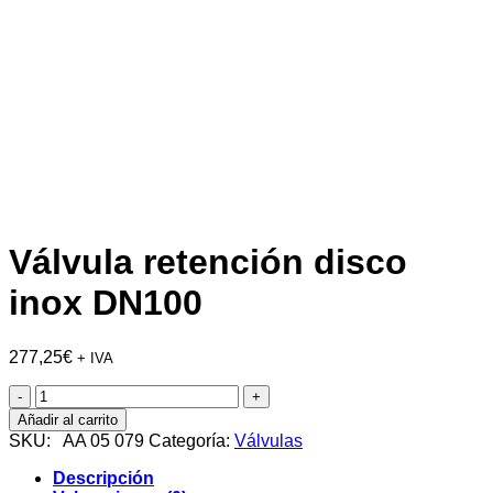
Válvula retención disco
inox DN100
277,25
€
+ IVA
Válvula
retención
Añadir al carrito
disco
SKU:
AA 05 079
Categoría:
Válvulas
inox
DN100
Descripción
cantidad