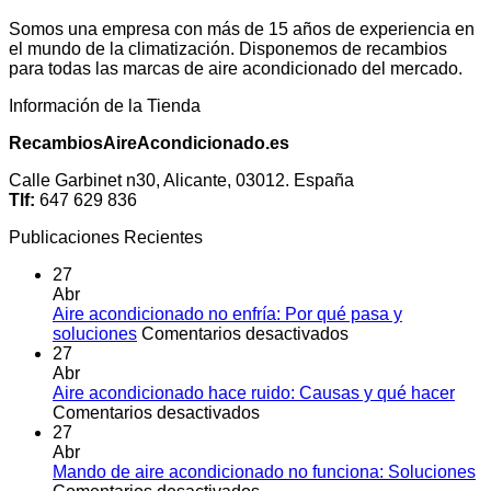
Somos una empresa con más de 15 años de experiencia en
el mundo de la climatización. Disponemos de recambios
para todas las marcas de aire acondicionado del mercado.
Información de la Tienda
RecambiosAireAcondicionado.es
Calle Garbinet n30, Alicante, 03012. España
Tlf:
647 629 836
Publicaciones Recientes
27
Abr
Aire acondicionado no enfría: Por qué pasa y
en
soluciones
Comentarios desactivados
Aire
27
acondicionado
Abr
no
Aire acondicionado hace ruido: Causas y qué hacer
en
enfría:
Comentarios desactivados
Aire
Por
27
acondicionado
qué
Abr
hace
pasa
Mando de aire acondicionado no funciona: Soluciones
ruido:
en
y