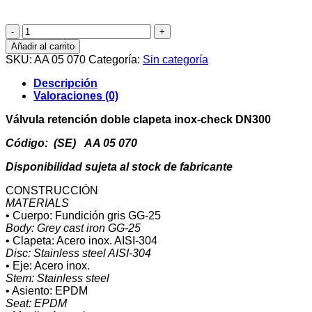
Válvula
retención
Añadir al carrito
doble
SKU:
AA 05 070
Categoría:
Sin categoría
clapeta
inox-
Descripción
check
Valoraciones (0)
DN300
cantidad
Válvula retención doble clapeta inox-check DN300
Código: (SE) AA 05 070
Disponibilidad sujeta al stock de fabricante
CONSTRUCCIÓN
MATERIALS
• Cuerpo: Fundición gris GG-25
Body: Grey cast iron GG-25
• Clapeta: Acero inox. AISI-304
Disc: Stainless steel AISI-304
• Eje: Acero inox.
Stem: Stainless steel
• Asiento: EPDM
Seat: EPDM