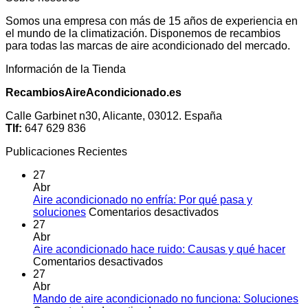
Somos una empresa con más de 15 años de experiencia en
el mundo de la climatización. Disponemos de recambios
para todas las marcas de aire acondicionado del mercado.
Información de la Tienda
RecambiosAireAcondicionado.es
Calle Garbinet n30, Alicante, 03012. España
Tlf:
647 629 836
Publicaciones Recientes
27
Abr
Aire acondicionado no enfría: Por qué pasa y
en
soluciones
Comentarios desactivados
Aire
27
acondicionado
Abr
no
Aire acondicionado hace ruido: Causas y qué hacer
en
enfría:
Comentarios desactivados
Aire
Por
27
acondicionado
qué
Abr
hace
pasa
Mando de aire acondicionado no funciona: Soluciones