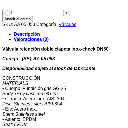
Válvula
retención
Añadir al carrito
doble
SKU:
AA 05 053
Categoría:
Válvulas
clapeta
inox-
Descripción
check
Valoraciones (0)
DN50
cantidad
Válvula retención doble clapeta inox-check DN50
Código: (SE) AA 05 053
Disponibilidad sujeta al stock de fabricante
CONSTRUCCIÓN
MATERIALS
• Cuerpo: Fundición gris GG-25
Body: Grey cast iron GG-25
• Clapeta: Acero inox. AISI-304
Disc: Stainless steel AISI-304
• Eje: Acero inox.
Stem: Stainless steel
• Asiento: EPDM
Seat: EPDM