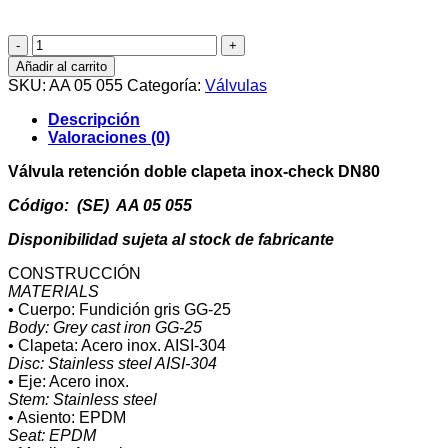
Válvula
retención
Añadir al carrito
doble
SKU:
AA 05 055
Categoría:
Válvulas
clapeta
inox-
Descripción
check
Valoraciones (0)
DN80
cantidad
Válvula retención doble clapeta inox-check DN80
Código: (SE) AA 05 055
Disponibilidad sujeta al stock de fabricante
CONSTRUCCIÓN
MATERIALS
• Cuerpo: Fundición gris GG-25
Body: Grey cast iron GG-25
• Clapeta: Acero inox. AISI-304
Disc: Stainless steel AISI-304
• Eje: Acero inox.
Stem: Stainless steel
• Asiento: EPDM
Seat: EPDM