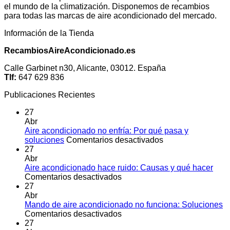
el mundo de la climatización. Disponemos de recambios
para todas las marcas de aire acondicionado del mercado.
Información de la Tienda
RecambiosAireAcondicionado.es
Calle Garbinet n30, Alicante, 03012. España
Tlf:
647 629 836
Publicaciones Recientes
27
Abr
Aire acondicionado no enfría: Por qué pasa y
en
soluciones
Comentarios desactivados
Aire
27
acondicionado
Abr
no
Aire acondicionado hace ruido: Causas y qué hacer
en
enfría:
Comentarios desactivados
Aire
Por
27
acondicionado
qué
Abr
hace
pasa
Mando de aire acondicionado no funciona: Soluciones
ruido:
en
y
Comentarios desactivados
Causas
Mando
soluciones
27