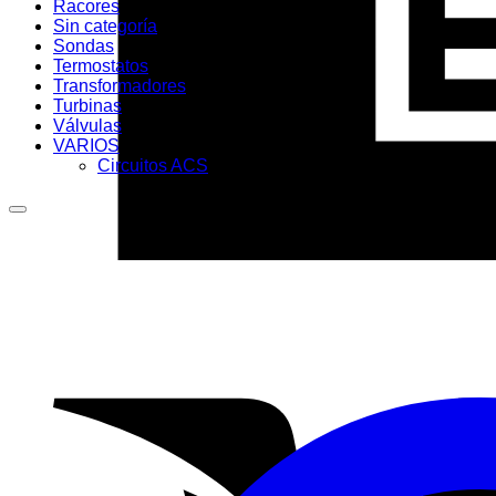
Racores
Sin categoría
Sondas
Termostatos
Transformadores
Turbinas
Válvulas
VARIOS
Circuitos ACS