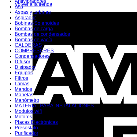
Antivibradores
Volver a la tienda
Asa
Aspas y turbinas
Aspirador
Bobinas-Solenoides
Bombas de carga
Bombas de condensados
Bombas de vacío
CALDERAS
COMPRESORES
Condensadores
Difusor
Disipador
Equipos
Filtros
Lamas
Mandos
Manetas
Manómetro
MATERIAL PARA INSTALACIONES
Modulos wifi
Motores
Placas Electrónicas
Presostato
Purificador