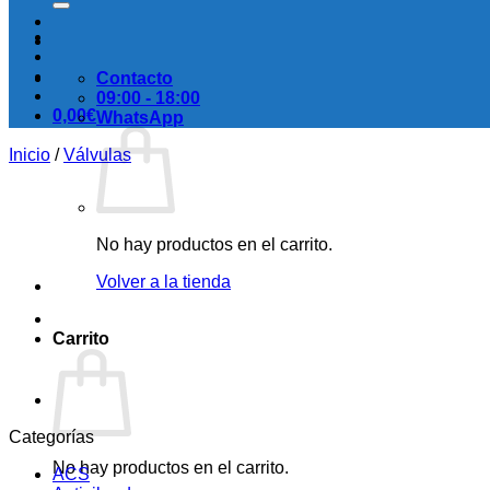
Contacto
09:00 - 18:00
0,00
€
WhatsApp
Inicio
/
Válvulas
No hay productos en el carrito.
Volver a la tienda
Carrito
Categorías
No hay productos en el carrito.
ACS