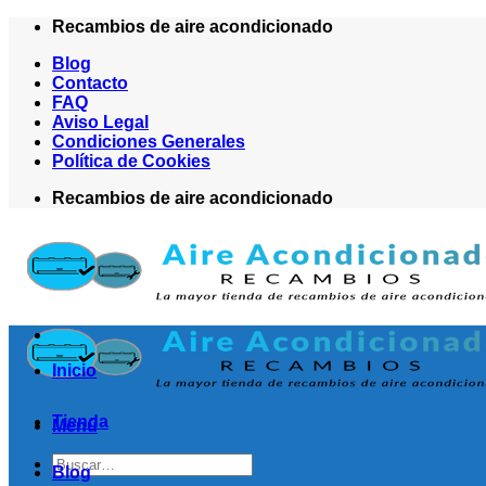
Saltar
Recambios de aire acondicionado
al
Blog
contenido
Contacto
FAQ
Aviso Legal
Condiciones Generales
Política de Cookies
Recambios de aire acondicionado
Inicio
Tienda
Menú
Buscar
Blog
por: