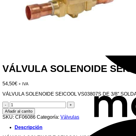
VÁLVULA SOLENOIDE SEICO
54,50
€
+ IVA
VÁLVULA SOLENOIDE SEICOOL VS03807S DE 3/8″ SOLD
VÁLVULA
SOLENOIDE
Añadir al carrito
SEICOOL
SKU:
CF06086
Categoría:
Válvulas
VS03807S
DE
Descripción
3/8"