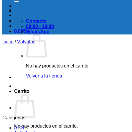
Contacto
09:00 - 18:00
0,00
€
WhatsApp
Inicio
/
Válvulas
No hay productos en el carrito.
Volver a la tienda
Carrito
Categorías
No hay productos en el carrito.
ACS