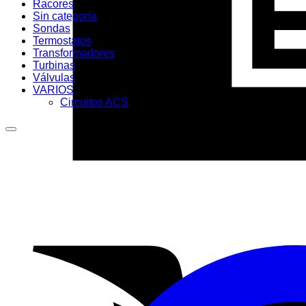
Racores
Sin categoría
Sondas
Termostatos
Transformadores
Turbinas
Válvulas
VARIOS
Circuitos ACS