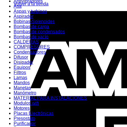
Antivibradores
Volver a la tienda
Asa
Aspas y turbinas
Aspirador
Bobinas-Solenoides
Bombas de carga
Bombas de condensados
Bombas de vacío
CALDERAS
COMPRESORES
Condensadores
Difusor
Disipador
Equipos
Filtros
Lamas
Mandos
Manetas
Manómetro
MATERIAL PARA INSTALACIONES
Modulos wifi
Motores
Placas Electrónicas
Presostato
Purificador