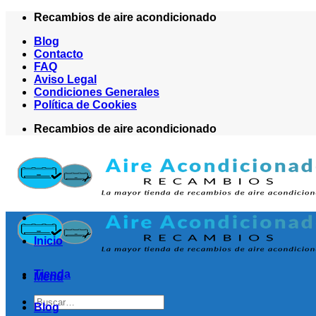
Saltar
Recambios de aire acondicionado
al
Blog
contenido
Contacto
FAQ
Aviso Legal
Condiciones Generales
Política de Cookies
Recambios de aire acondicionado
Inicio
Tienda
Menú
Buscar
Blog
por: