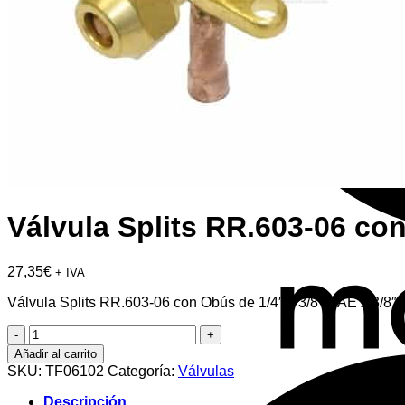
Válvula Splits RR.603-06 co
27,35
€
+ IVA
Válvula Splits RR.603-06 con Obús de 1/4″ y 3/8″ SAE x 3/8″
Válvula
Splits
Añadir al carrito
RR.603-
SKU:
TF06102
Categoría:
Válvulas
06
con
Descripción