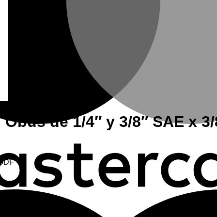
n Obús de 1/4″ y 3/8″ SAE x 3
 ODF