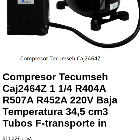
Compresor Tecumseh
Caj2464Z 1 1/4 R404A
R507A R452A 220V Baja
Temperatura 34,5 cm3
Tubos F-transporte in
611,32
€
+ IVA