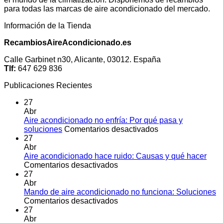
para todas las marcas de aire acondicionado del mercado.
Información de la Tienda
RecambiosAireAcondicionado.es
Calle Garbinet n30, Alicante, 03012. España
Tlf:
647 629 836
Publicaciones Recientes
27
Abr
Aire acondicionado no enfría: Por qué pasa y
en
soluciones
Comentarios desactivados
Aire
27
acondicionado
Abr
no
Aire acondicionado hace ruido: Causas y qué hacer
en
enfría:
Comentarios desactivados
Aire
Por
27
acondicionado
qué
Abr
hace
pasa
Mando de aire acondicionado no funciona: Soluciones
ruido:
en
y
Comentarios desactivados
Causas
Mando
soluciones
27
y
de
Abr