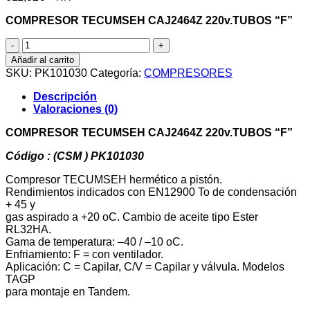
COMPRESOR TECUMSEH CAJ2464Z 220v.TUBOS “F”
Compresor
Tecumseh
Añadir al carrito
Caj2464Z
SKU:
PK101030
Categoría:
COMPRESORES
1
1/4
Descripción
R404A
Valoraciones (0)
R507A
R452A
COMPRESOR TECUMSEH CAJ2464Z 220v.TUBOS “F”
220V
Baja
Código : (CSM ) PK101030
Temperatura
Compresor TECUMSEH hermético a pistón.
34,5
Rendimientos indicados con EN12900 To de condensación
cm3
+ 45 y
Tubos
gas aspirado a +20 oC. Cambio de aceite tipo Ester
F-
RL32HA.
transporte
Gama de temperatura: –40 / –10 oC.
in
Enfriamiento: F = con ventilador.
cantidad
Aplicación: C = Capilar, C/V = Capilar y válvula. Modelos
TAGP
para montaje en Tandem.