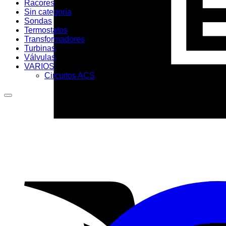
Racores
Sin categoría
Sondas
Termostatos
Transformadores
Turbinas
Válvulas
VARIOS
Circuitos ACS