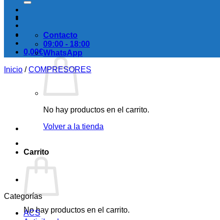
Contacto
09:00 - 18:00
0,00
€
WhatsApp
Inicio
/
COMPRESORES
No hay productos en el carrito.
Volver a la tienda
Carrito
Categorías
No hay productos en el carrito.
ACS