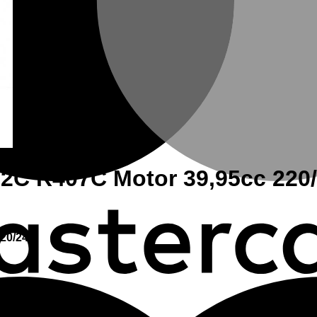
 R407C Motor 39,95cc 220/24
0/240.