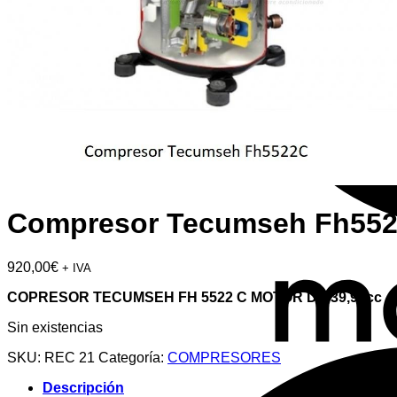
Compresor Tecumseh Fh5522C
920,00
€
+ IVA
COPRESOR TECUMSEH FH 5522 C MOTOR DE 39,95cc 22
Sin existencias
SKU:
REC 21
Categoría:
COMPRESORES
Descripción