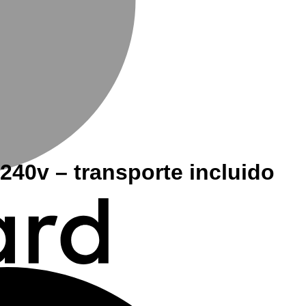
0v – transporte incluido
M