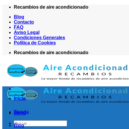
Saltar
Recambios de aire acondicionado
al
Blog
contenido
Contacto
FAQ
Aviso Legal
Condiciones Generales
Política de Cookies
Recambios de aire acondicionado
Inicio
Tienda
Menú
Buscar
Blog
por: