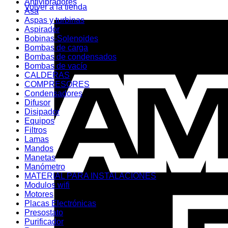
Antivibradores
Volver a la tienda
Asa
Aspas y turbinas
Aspirador
Bobinas-Solenoides
Bombas de carga
Bombas de condensados
Bombas de vacío
CALDERAS
COMPRESORES
Condensadores
Difusor
Disipador
Equipos
Filtros
Lamas
Mandos
Manetas
Manómetro
MATERIAL PARA INSTALACIONES
Modulos wifi
Motores
Placas Electrónicas
Presostato
Purificador