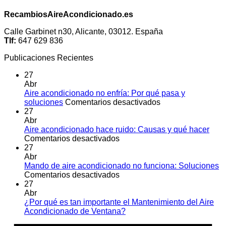
RecambiosAireAcondicionado.es
Calle Garbinet n30, Alicante, 03012. España
Tlf:
647 629 836
Publicaciones Recientes
27
Abr
Aire acondicionado no enfría: Por qué pasa y
en
soluciones
Comentarios desactivados
Aire
27
acondicionado
Abr
no
Aire acondicionado hace ruido: Causas y qué hacer
en
enfría:
Comentarios desactivados
Aire
Por
27
acondicionado
qué
Abr
hace
pasa
Mando de aire acondicionado no funciona: Soluciones
ruido:
en
y
Comentarios desactivados
Causas
Mando
soluciones
27
y
de
Abr
qué
aire
¿Por qué es tan importante el Mantenimiento del Aire
hacer
acondicionado
No
Acondicionado de Ventana?
no
hay