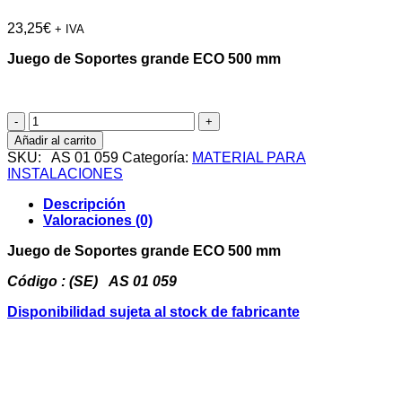
23,25
€
+ IVA
Juego de Soportes grande ECO 500 mm
Juego
de
Añadir al carrito
Soportes
SKU:
AS 01 059
Categoría:
MATERIAL PARA
grande
INSTALACIONES
ECO
500
Descripción
mm
Valoraciones (0)
cantidad
Juego de Soportes grande ECO 500 mm
Código : (SE) AS 01 059
Disponibilidad sujeta al stock de fabricante