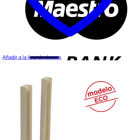
T
Añadir a la lista de deseos
P