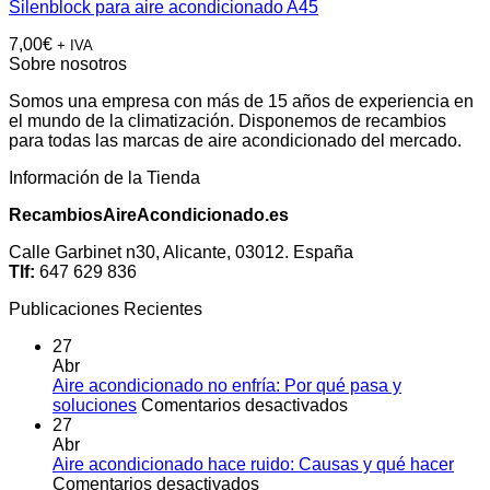
Silenblock para aire acondicionado A45
7,00
€
+ IVA
Sobre nosotros
Somos una empresa con más de 15 años de experiencia en
el mundo de la climatización. Disponemos de recambios
para todas las marcas de aire acondicionado del mercado.
Información de la Tienda
RecambiosAireAcondicionado.es
Calle Garbinet n30, Alicante, 03012. España
Tlf:
647 629 836
Publicaciones Recientes
27
Abr
Aire acondicionado no enfría: Por qué pasa y
en
soluciones
Comentarios desactivados
Aire
27
acondicionado
Abr
no
Aire acondicionado hace ruido: Causas y qué hacer
en
enfría:
Comentarios desactivados