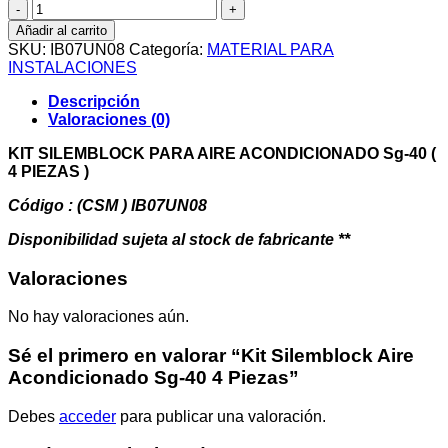
Kit
Silemblock
Añadir al carrito
Aire
SKU:
IB07UN08
Categoría:
MATERIAL PARA
Acondicionado
INSTALACIONES
Sg-
40
Descripción
4
Valoraciones (0)
Piezas
cantidad
KIT SILEMBLOCK PARA AIRE ACONDICIONADO Sg-40 (
4 PIEZAS )
Código : (CSM ) IB07UN08
Disponibilidad sujeta al stock de fabricante **
Valoraciones
No hay valoraciones aún.
Sé el primero en valorar “Kit Silemblock Aire
Acondicionado Sg-40 4 Piezas”
Debes
acceder
para publicar una valoración.