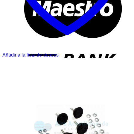
T
Añadir a la lista de deseos
P